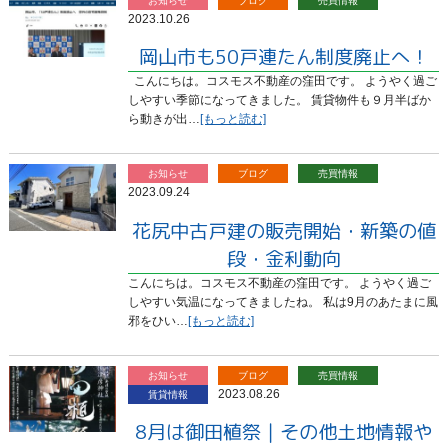
お知らせ
ブログ
売買情報
2023.10.26
岡山市も50戸連たん制度廃止へ！
こんにちは。コスモス不動産の窪田です。 ようやく過ご
しやすい季節になってきました。 賃貸物件も９月半ばか
ら動きが出…
[もっと読む]
お知らせ
ブログ
売買情報
2023.09.24
花尻中古戸建の販売開始・新築の値
段・金利動向
こんにちは。コスモス不動産の窪田です。 ようやく過ご
しやすい気温になってきましたね。 私は9月のあたまに風
邪をひい…
[もっと読む]
お知らせ
ブログ
売買情報
2023.08.26
賃貸情報
8月は御田植祭｜その他土地情報や