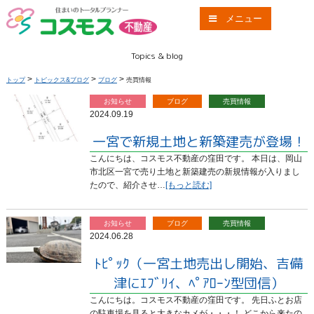
メニュー
Topics & blog
トピックス&ブログ
>
>
>
トップ
トピックス&ブログ
ブログ
売買情報
お知らせ
ブログ
売買情報
2024.09.19
一宮で新規土地と新築建売が登場！
こんにちは、コスモス不動産の窪田です。 本日は、岡山
市北区一宮で売り土地と新築建売の新規情報が入りまし
たので、紹介させ…
[もっと読む]
お知らせ
ブログ
売買情報
2024.06.28
ﾄﾋﾟｯｸ（一宮土地売出し開始、吉備
津にｴﾌﾞﾘｲ、ﾍﾟｱﾛｰﾝ型団信）
こんにちは。コスモス不動産の窪田です。 先日ふとお店
の駐車場を見ると大きなカメが・・・！ どこから来たの