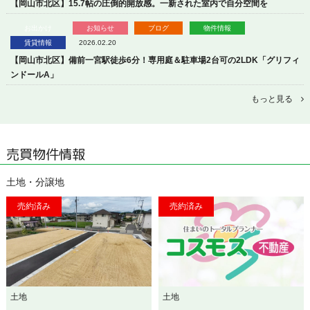
【岡山市北区】15.7帖の圧倒的開放感。一新された室内で自分空間を
お出かけ
お知らせ
ブログ
物件情報
賃貸情報
2026.02.20
【岡山市北区】備前一宮駅徒歩6分！専用庭＆駐車場2台可の2LDK「グリフィ
ンドールA」
もっと見る
売買物件情報
土地・分譲地
土地
土地