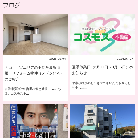
ブログ
2026.07.27
2026.08.04
夏季休業日（8月11日～8月16日）の
岡山・一宮エリアの不動産最新情
お知らせ
報！リフォーム物件（メゾンひろ）
のご紹介
平素は格別のお引き立てをいただき厚くお
礼申し上...
吉備津彦神社の御田植祭と近況 こんにち
は。コスモス不...