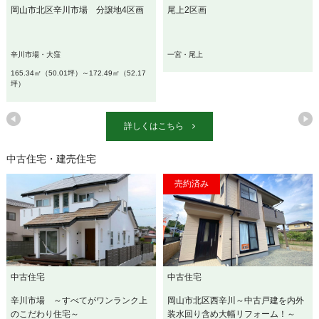
岡山市北区辛川市場 分譲地4区画
尾上2区画
辛川市場・大窪
一宮・尾上
165.34㎡（50.01坪）～172.49㎡（52.17
坪）
詳しくはこちら
中古住宅・建売住宅
中古住宅
中古住宅
辛川市場 ～すべてがワンランク上
岡山市北区西辛川～中古戸建を内外
のこだわり住宅～
装水回り含め大幅リフォーム！～