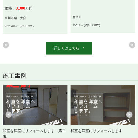
価格：
3,300
万円
西辛川
辛川市場・大窪
151.4㎡(約45.80坪)
252.49㎡（76.37坪）
詳しくはこちら
施工事例
和室を洋室にリフォームします 第二
和室を洋室にリフォームします
弾