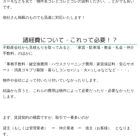
スーモなどを見て「物件名コレとコレとコレの資料ください。」とかでも良い
です。
他社さん掲載のものでも迅速に対応いたします！
諸経費について・これって必要！？
不動産会社から見積もりを取ってみると、「家賃・駐車場・敷金・礼金・仲介
手数料」のほかに
「事務手数料・鍵交換費用・ハウスクリーニング費用・家賃保証料・安心サポ
ート・消臭ゴキブリ駆除・暮らしコンセ○ジュ・火○っしゅなどなど・・・」
物件や会社によって付いたり付いていなかったりします。
結論から言うと、これらの費用は物件によって必要だったり・必要なかったり
します。
まず、賃貸契約の構図ですが、取引で一番多いのが
貸主（もしくは管理業者） ー 仲介業者 ー 借主（お客様） となりま
す。