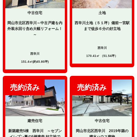
中古住宅
土地
岡山市北区西辛川～中古戸建を内
西辛川土地（５１坪）備前一宮駅
外装水回り含め大幅リフォーム！
まで徒歩６分の好立地
～
西辛川
西辛川
170.41㎡ （51.54坪）
151.4㎡(約45.80坪)
建売住宅
中古住宅
新築建売5棟 西辛川 ～セブン
岡山市北区西辛川 2019年築の
イレブン裏の5棟建売 好立地で
積水ハウス建物