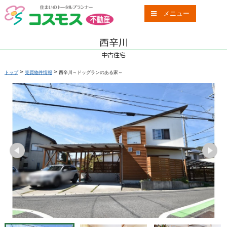
メニュー
西辛川
中古住宅
>
>
トップ
売買物件情報
西辛川～ドッグランのある家～