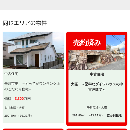
同じエリアの物件
中古住宅
中古住宅
辛川市場 ～すべてがワンランク上
大窪 ～堅牢なダイワハウスの中
のこだわり住宅～
古戸建て～
価格：
3,300
万円
辛川市場・大窪
辛川市場・大窪
208.89㎡ （63.18坪） ほか雑種地
252.49㎡（76.37坪）