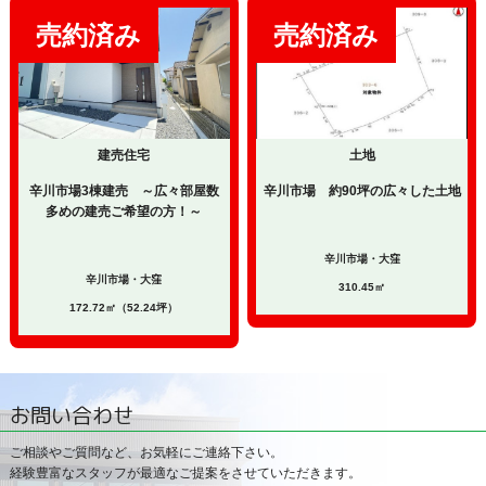
建売住宅
土地
辛川市場3棟建売 ～広々部屋数
辛川市場 約90坪の広々した土地
多めの建売ご希望の方！～
辛川市場・大窪
辛川市場・大窪
310.45㎡
172.72㎡（52.24坪）
お問い合わせ
ご相談やご質問など、お気軽にご連絡下さい。
経験豊富なスタッフが最適なご提案をさせていただきます。