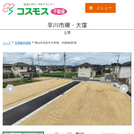
メニュー
辛川市場・大窪
土地
>
>
トップ
売買物件情報
岡山市北区辛川市場 分譲地4区画