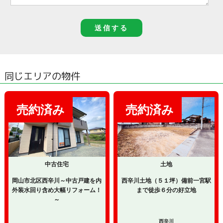
同じエリアの物件
中古住宅
土地
岡山市北区西辛川～中古戸建を内
西辛川土地（５１坪）備前一宮駅
外装水回り含め大幅リフォーム！
まで徒歩６分の好立地
～
西辛川