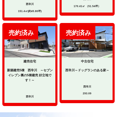
西辛川
170.41㎡ （51.54坪）
151.4㎡(約45.80坪)
建売住宅
中古住宅
新築建売5棟 西辛川 ～セブン
西辛川～ドッグランのある家～
イレブン裏の5棟建売 好立地で
す！～
西辛川
293.09
西辛川