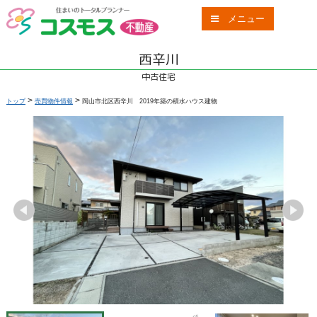
メニュー
西辛川
中古住宅
>
>
トップ
売買物件情報
岡山市北区西辛川 2019年築の積水ハウス建物