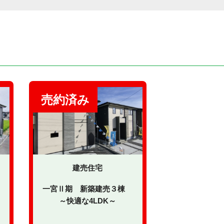
建売住宅
一宮Ⅱ期 新築建売３棟
～快適な4LDK～