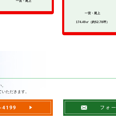
一宮・尾上
一宮・尾上
174.49㎡（約52.78坪）
い。
ていただきます。