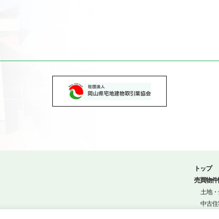
トップ
売買物件
土地・
中古住
8